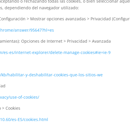
ceptando o rechazando todas las cookies, o bien seleccionar aquéll
os, dependiendo del navegador utilizado:
onfiguración > Mostrar opciones avanzadas > Privacidad (Configur
/chrome/answer/95647?hl=es
ramientas): Opciones de Internet > Privacidad > Avanzada
m/es-es/internet-explorer/delete-manage-cookies#ie=ie-9
/kb/habilitar-y-deshabilitar-cookies-que-los-sitios-we
dad
vacy/use-of-cookies/
 > Cookies
/10.60/es-ES/cookies.html