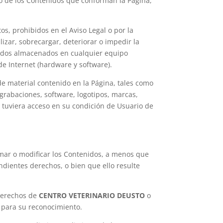
ro de los Contenidos que conforman la Página,
tos, prohibidos en el Aviso Legal o por la
lizar, sobrecargar, deteriorar o impedir la
enidos almacenados en cualquier equipo
de Internet (hardware y software).
de material contenido en la Página, tales como
 grabaciones, software, logotipos, marcas,
ue tuviera acceso en su condición de Usuario de
rmar o modificar los Contenidos, a menos que
ondientes derechos, o bien que ello resulte
 derechos de
CENTRO VETERINARIO DEUSTO
o
s para su reconocimiento.